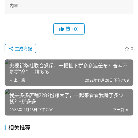
内容
赞
(0)
生成海报
0
网
店
央视新华社联合怒斥，一把扯下拼多多遮羞布？奋斗不
运
是拼“命”！-拼多多
营
上一篇
2022年11月26日 下午7:09
我拼多多店铺7?️8?️份赚大了，一起来看看我赚了多少
跨
钱？-拼多多
境
电
2022年11月26日 下午7:09
下一篇
商
相关推荐
登录
注册
自