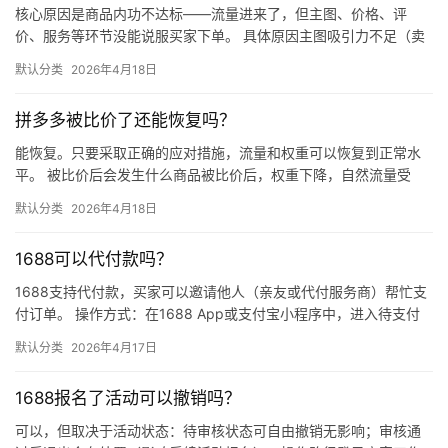
核心原因是商品内功不达标——流量进来了，但主图、价格、评
价、服务等环节没能说服买家下单。 具体原因主图吸引力不足（卖
点不清、画质差）；价格高于竞品或促销不明显；基础销量低、好
默认分类
2026年4月18日
评少、…
拼多多被比价了还能恢复吗？
能恢复。只要采取正确的应对措施，流量和权重可以恢复到正常水
平。 被比价后会发生什么商品被比价后，权重下降，自然流量受
限，活动报名受阻，付费推广效果也会打折扣。系统每小时抓取全
默认分类
2026年4月18日
网价格…
1688可以代付款吗？
1688支持代付款，买家可以邀请他人（亲友或代付服务商）帮忙支
付订单。 操作方式：在1688 App或支付宝小程序中，进入待支付
订单详情页，点击“请他人代付”或“找朋友帮忙付”，生…
默认分类
2026年4月17日
1688报名了活动可以撤销吗？
可以，但取决于活动状态：待审核状态可自由撤销无影响；审核通