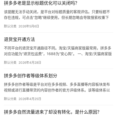
拼多多老是显示标题优化可以关闭吗？
媒
体
该提醒无法手动关闭，是平台对标题质量的客观评估。只要标题不
存在违规，可点击“忽略”继续使用，但长期忽略会导致搜索权重下
降。 可操作方法： 点击忽略（保留原标题）：在商品列表页找到“…
社
默认分类
2026年5月6日
区
退货宝开通方法
不同平台的退货宝开通路径不同。淘宝/天猫商家版最常用，拼多多
对应功能为“退货包运费”，1688为“安心购”。 一、淘宝/天猫商家版
（最常用） 路径：千牛卖家中心 → 金融 → 保障…
默认分类
2026年4月28日
拼多多创作者等级体系划分
拼多多创作者等级是平台对在多多视频、多多直播等内容板块发布
视频或进行直播带货的内容创作者的官方评级体系。该等级体系以
创作者在站内外的粉丝数量为核心依据，划分出多个等级层级，不
默认分类
2026年4月25日
同等级…
拼多多自然流量进来了却没有转化，是什么原因？