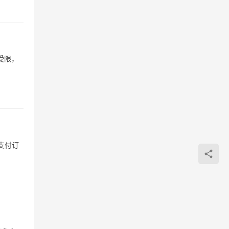
受限，
支付订