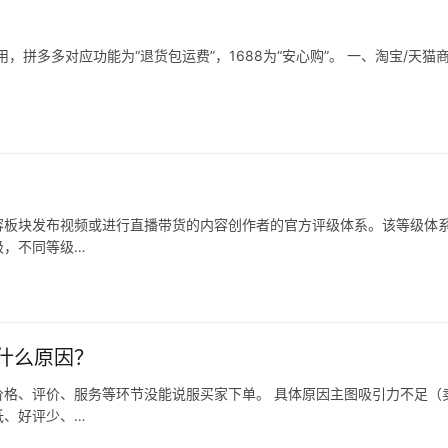
拼多多对应功能为“退货包运费”，1688为“安心购”。 一、淘宝/天猫
容板块发布视频或进行直播带货的内容创作者的官方评级体系。该等级体
级，不同等级…
什么原因？
格、评价、服务等环节没能说服买家下单。 具体原因主图吸引力不足（
低、好评少、…