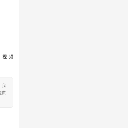
瓜视频
。我
提供