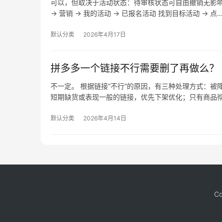
可以，但取决于活动状态：待审核状态可自由撤销无影
→ 营销 → 我的活动 → 已报名活动 找到目标活动 → 点
默认分类
2026年4月17日
拼多多一个链接不行需要删了再做么？
不一定。 根据链接“不行”的原因，有三种处理方式：
短期缺货或表现一般的链接，优先下架优化；只有商品
默认分类
2026年4月14日
Co