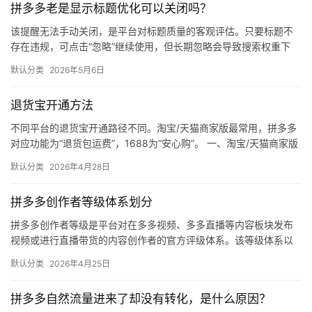
拼多多老是显示标题优化可以关闭吗？
媒
体
该提醒无法手动关闭，是平台对标题质量的客观评估。只要标题不
存在违规，可点击“忽略”继续使用，但长期忽略会导致搜索权重下
降。 可操作方法： 点击忽略（保留原标题）：在商品列表页找到“…
社
默认分类
2026年5月6日
区
退货宝开通方法
不同平台的退货宝开通路径不同。淘宝/天猫商家版最常用，拼多多
对应功能为“退货包运费”，1688为“安心购”。 一、淘宝/天猫商家版
（最常用） 路径：千牛卖家中心 → 金融 → 保障…
默认分类
2026年4月28日
拼多多创作者等级体系划分
拼多多创作者等级是平台对在多多视频、多多直播等内容板块发布
视频或进行直播带货的内容创作者的官方评级体系。该等级体系以
创作者在站内外的粉丝数量为核心依据，划分出多个等级层级，不
默认分类
2026年4月25日
同等级…
拼多多自然流量进来了却没有转化，是什么原因？