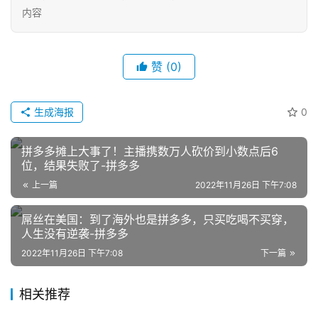
内容
赞
(0)
生成海报
0
网
店
拼多多摊上大事了！主播携数万人砍价到小数点后6
运
位，结果失败了-拼多多
营
上一篇
2022年11月26日 下午7:08
屌丝在美国：到了海外也是拼多多，只买吃喝不买穿，
跨
人生没有逆袭-拼多多
境
电
2022年11月26日 下午7:08
下一篇
商
相关推荐
登录
注册
自