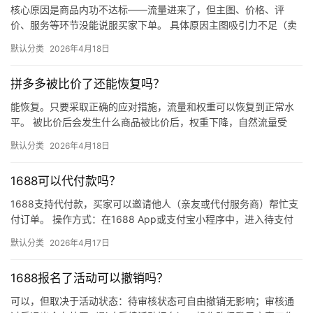
核心原因是商品内功不达标——流量进来了，但主图、价格、评
价、服务等环节没能说服买家下单。 具体原因主图吸引力不足（卖
点不清、画质差）；价格高于竞品或促销不明显；基础销量低、好
默认分类
2026年4月18日
评少、…
拼多多被比价了还能恢复吗？
能恢复。只要采取正确的应对措施，流量和权重可以恢复到正常水
平。 被比价后会发生什么商品被比价后，权重下降，自然流量受
限，活动报名受阻，付费推广效果也会打折扣。系统每小时抓取全
默认分类
2026年4月18日
网价格…
1688可以代付款吗？
1688支持代付款，买家可以邀请他人（亲友或代付服务商）帮忙支
付订单。 操作方式：在1688 App或支付宝小程序中，进入待支付
订单详情页，点击“请他人代付”或“找朋友帮忙付”，生…
默认分类
2026年4月17日
1688报名了活动可以撤销吗？
可以，但取决于活动状态：待审核状态可自由撤销无影响；审核通